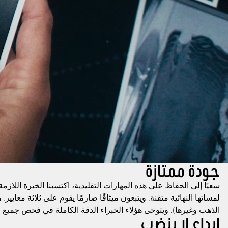
جودة ممتازة
سعيًا إلى الحفاظ على هذه المهارات التقليدية، اكتسبنا الخبرة اللاز
لمساتها النهائية متقنة. ويتبعون ميثاقًا صارمًا يقوم على ثلاثة معايي
الذهب وغيرها). ويتوخى هؤلاء الخبراء الدقة الكاملة في فحص جميع 
إبداع لا ينضب