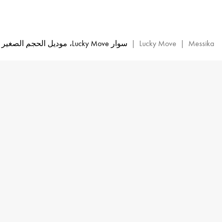
سوار
سلسلة
من
الألماس
Messika
|
Lucky Move
|
سوار Lucky Move، موديل الحجم الصغير
والذهب
الوردي
Lucky
Move
|
Messika
07540-
PG