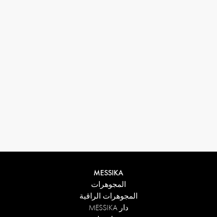
33 1 78 42 12 32
conciergerie@messikagroup.com
MESSIKA
المجوهرات
المجوهرات الراقية
دار MESSIKA