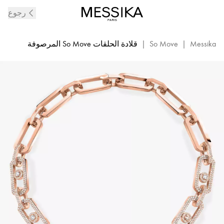
قلادة
رجوع
So
Move
مقاس
Messika
|
So Move
|
قلادة الحلقات So Move المرصوفة
XL
من
الذهب
الوردي
المرصوف
بالماس
|
ميسيكا
13079-
PG