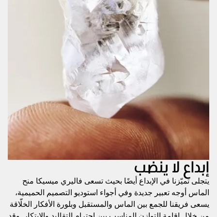
إبداع لا ينضب
يتجلى تميّزنا في الإبداع أيضًا بحيث تسعى فاليري ميسيكا منح
الماس أوجه تعبير جديدة وفي أجواء استوديو التصميم الحميمية،
يسعى فريقنا للجمع بين الماس والمستقبل وبلورة الأفكار الخلّاقة
من خلال إقامة التوازن المناسب بين احترام التقاليد والابتكار. وقد