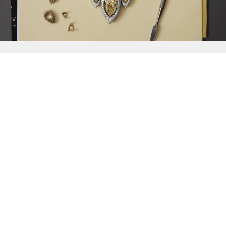
{{
Discover
}}