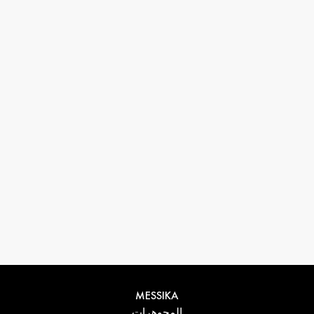
33 1 78 42 12 32
conciergerie@messikagroup.com
MESSIKA
المجوهرات