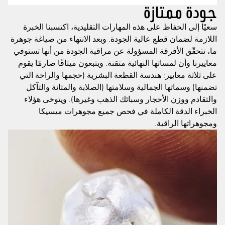
جودة ممتازة
سعيًا إلى الحفاظ على هذه المهارات التقليدية، اكتسبنا الخبرة
اللازمة لضمان قطع عالية الجودة. وبعد الانتهاء من صياغة جوهرة
ما، تتحقّق الأفرقة المسؤولة عن مراقبة الجودة من أنها تستوفي
معاييرنا وأن لمساتها النهائية متقنة. ويتبعون ميثاقًا صارمًا يقوم
على ثلاثة معايير: هندسة القطعة البشرية (حجمها والراحة التي
تضمنها) وسماتها الجمالية وسلامتها (الصلابة والمتانة والتآكل
والتقادم ووزن الأحجار وسبائك الذهب وغيرها). ويتوخى هؤلاء
الخبراء الدقة الكاملة في فحص جميع مجوهرات ميسيكا
ومجوهراتها الراقية.