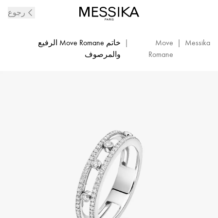
خاتم
رجوع
ألماس
والذهب
الأبيض
Messika
|
Move
|
خاتم Move Romane الرفيع
Move
Romane
والمرصوف
Romane|
Messika
07080-
WG