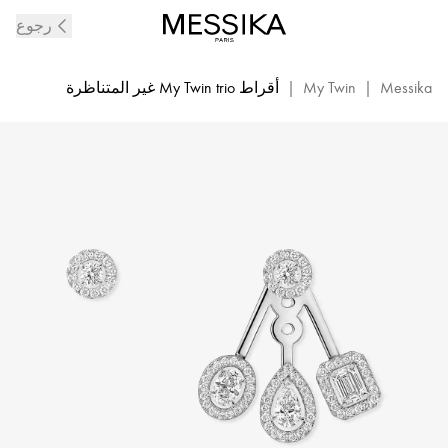
أقراط
رجوع
الألماس
المرصع
والذهب
Messika
|
My Twin
|
أقراط My Twin trio غير المتناظرة
الأبيض
My
Twin
Trio
|
Messika
06527-
WG