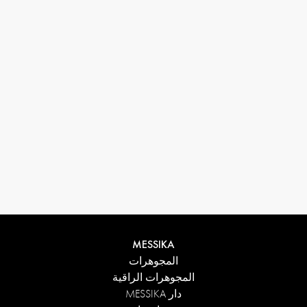
33 1 78 42 12 32
conciergerie@messikagroup.com
MESSIKA
المجوهرات
المجوهرات الراقية
دار MESSIKA