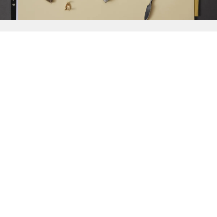
{{
Discover
}}