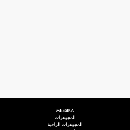
33 1 78 42 12 32
conciergerie@messikagroup.com
MESSIKA
المجوهرات
المجوهرات الراقية