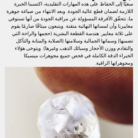
سعيًا إلى الحفاظ على هذه المهارات التقليدية، اكتسبنا الخبرة
اللازمة لضمان قطع عالية الجودة. وبعد الانتهاء من صياغة جوهرة
ما، تتحقّق الأفرقة المسؤولة عن مراقبة الجودة من أنها تستوفي
معاييرنا وأن لمساتها النهائية متقنة. ويتبعون ميثاقًا صارمًا يقوم
على ثلاثة معايير: هندسة القطعة البشرية (حجمها والراحة التي
تضمنها) وسماتها الجمالية وسلامتها (الصلابة والمتانة والتآكل
والتقادم ووزن الأحجار وسبائك الذهب وغيرها). ويتوخى هؤلاء
الخبراء الدقة الكاملة في فحص جميع مجوهرات ميسيكا
ومجوهراتها الراقية.