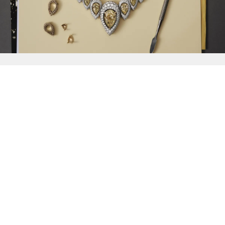
{{
Discover
}}