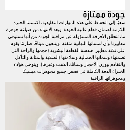
جودة ممتازة
سعيًا إلى الحفاظ على هذه المهارات التقليدية، اكتسبنا الخبرة
اللازمة لضمان قطع عالية الجودة. وبعد الانتهاء من صياغة جوهرة
ما، تتحقّق الأفرقة المسؤولة عن مراقبة الجودة من أنها تستوفي
معاييرنا وأن لمساتها النهائية متقنة. ويتبعون ميثاقًا صارمًا يقوم
على ثلاثة معايير: هندسة القطعة البشرية (حجمها والراحة التي
تضمنها) وسماتها الجمالية وسلامتها (الصلابة والمتانة والتآكل
والتقادم ووزن الأحجار وسبائك الذهب وغيرها). ويتوخى هؤلاء
الخبراء الدقة الكاملة في فحص جميع مجوهرات ميسيكا
ومجوهراتها الراقية.