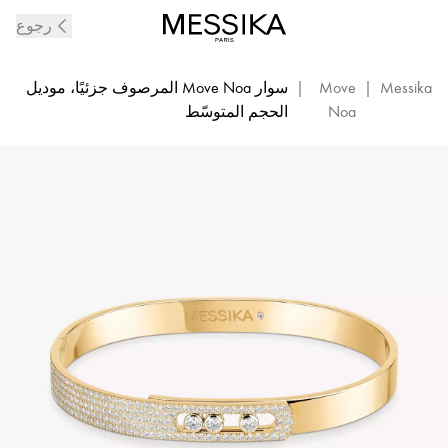
سوار
رجوع
من
الألماس
المرصع
Messika
|
Move
|
سوار Move Noa المرصوف جزئيًا، موديل
والذهب
Noa
الحجم المتوسّط
الأصفر
Move
Noa
|
Messika
06371-
YG