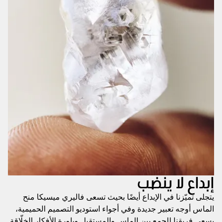
إبداع لا ينضب
يتجلى تميّزنا في الإبداع أيضًا بحيث تسعى فاليري ميسيكا منح
الماس أوجه تعبير جديدة وفي أجواء استوديو التصميم الحميمية،
يسعى فريقنا للجمع بين الماس والمستقبل وبلورة الأفكار الخلّاقة