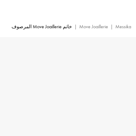
خاتم
ألماس
مرصع
من
Messika
|
Move Joaillerie
|
خاتم Move Joaillerie المرصوف
الذهب
الأصفر
luxe
Move
|
Messika
04703-
YG