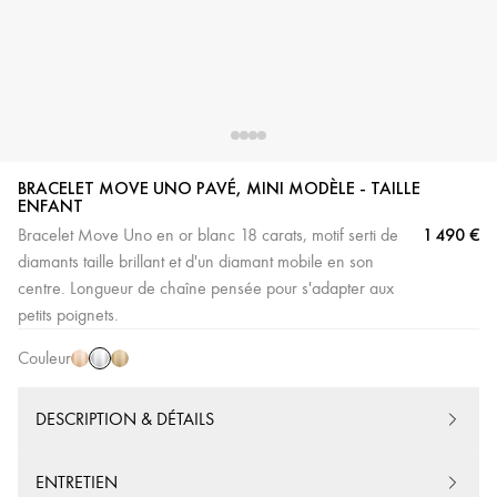
BRACELET MOVE UNO PAVÉ, MINI MODÈLE - TAILLE
ENFANT
1 490 €
Bracelet Move Uno en or blanc 18 carats, motif serti de
diamants taille brillant et d'un diamant mobile en son
Or
Or
Or
centre. Longueur de chaîne pensée pour s'adapter aux
Blanc
Rose
Jaune
petits poignets.
Couleur
DESCRIPTION & DÉTAILS
ENTRETIEN