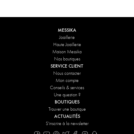
Maison. Pour une attention encore plus délicate, ajoutez un
message personnalisé à votre commande.
DÉCOUVRIR
MESSIKA
Joaillerie
Haute Joaillerie
Maison Messika
Nos boutiques
SERVICE CLIENT
Nous contacter
Mon compte
Conseils & services
Une question ?
BOUTIQUES
Trouver une boutique
ACTUALITÉS
S'inscrire à la newsletter