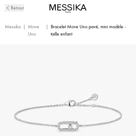
Bracelet
Retour
Pavé
Diamant
Enfant
Messika
|
Move
|
Bracelet Move Uno pavé, mini modèle -
en
Uno
taille enfant
Or
Blanc
Move
Uno
|
Messika
12499-
WG