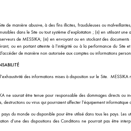
Site de manière abusive, à des fins illicites, frauduleuses ou malveillantes
uisibles dans le Site ou tout système d’exploitation ; (ii) en utilisant un
 serveurs de MESSIKA; (iii) en envoyant ou en stockant des documents co
érant, ou en portant atteinte à l’intégrité ou à la performance du Site 
t d’accéder de manière non autorisée aux comptes ou informations personne
NSABILITÉ
’exhaustivité des informations mises à disposition sur le Site. MESSIKA n
A ne saurait être tenue pour responsable des dommages directs ou indirec
s, destructions ou virus qui pourraient affecter l’équipement informatique d
pays du monde ou disponible pour être utilisé dans tous les pays. Les uti
tion d’une des dispositions des Conditions ne pourrait pas être interp