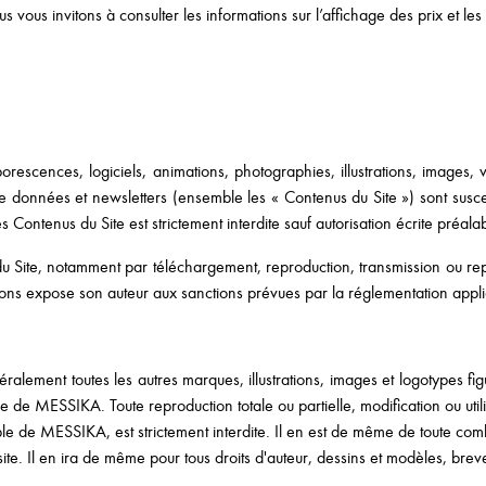
ous invitons à consulter les informations sur l’affichage des prix et les 
borescences, logiciels, animations, photographies, illustrations, images
 données et newsletters (ensemble les « Contenus du Site ») sont suscep
des Contenus du Site est strictement interdite sauf autorisation écrite pr
du Site, notamment par téléchargement, reproduction, transmission ou rep
tions expose son auteur aux sanctions prévues par la réglementation applica
ement toutes les autres marques, illustrations, images et logotypes fig
e de MESSIKA. Toute reproduction totale ou partielle, modification ou util
able de MESSIKA, est strictement interdite. Il en est de même de toute co
site. Il en ira de même pour tous droits d'auteur, dessins et modèles, bre