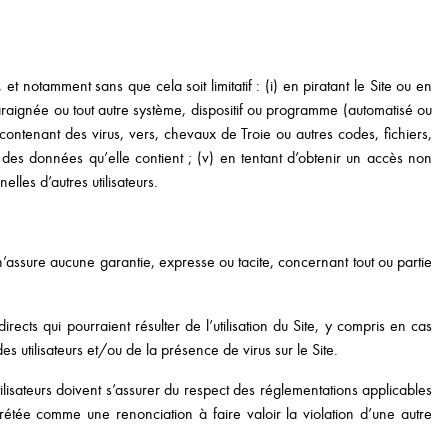
, et notamment sans que cela soit limitatif : (i) en piratant le Site ou en
e araignée ou tout autre système, dispositif ou programme (automatisé ou
ntenant des virus, vers, chevaux de Troie ou autres codes, fichiers,
et des données qu’elle contient ; (v) en tentant d’obtenir un accès non
lles d’autres utilisateurs.
’assure aucune garantie, expresse ou tacite, concernant tout ou partie
ts qui pourraient résulter de l’utilisation du Site, y compris en cas
es utilisateurs et/ou de la présence de virus sur le Site.
lisateurs doivent s’assurer du respect des réglementations applicables
rétée comme une renonciation à faire valoir la violation d’une autre