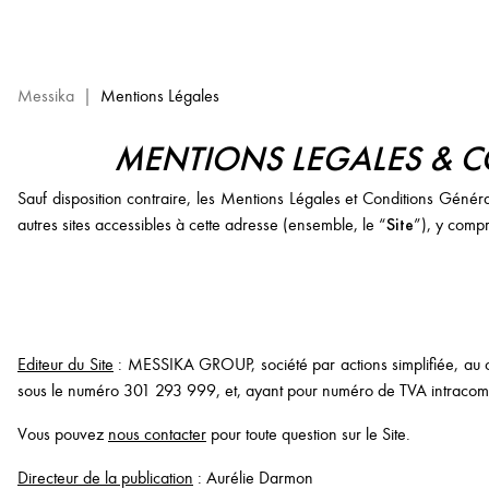
Mentions
Légales
et
Conditions
Messika
|
Mentions Légales
Générales
d’Utilisation
MENTIONS LEGALES & C
–
Site
Sauf disposition contraire, les Mentions Légales et Conditions Général
Internet
Site
autres sites accessibles à cette adresse (ensemble, le “
”), y compr
Messika
Editeur du Site
: MESSIKA GROUP, société par actions simplifiée, au c
sous le numéro 301 293 999, et, ayant pour numéro de TVA intraco
Vous pouvez
nous contacter
pour toute question sur le Site.
Directeur de la publication
: Aurélie Darmon