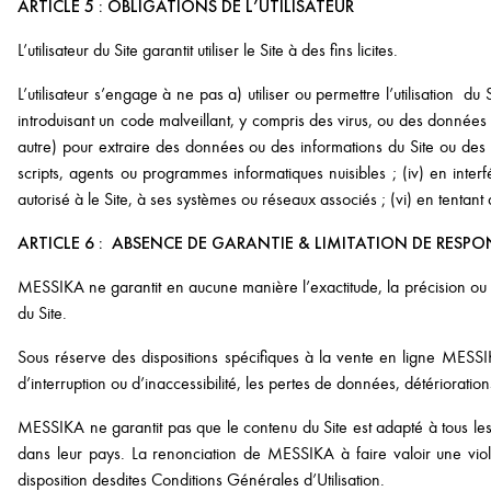
ARTICLE 5 : OBLIGATIONS DE L’UTILISATEUR
L’utilisateur du Site garantit utiliser le Site à des fins licites.
L’utilisateur s’engage à ne pas a) utiliser ou permettre l’utilisation du 
introduisant un code malveillant, y compris des virus, ou des données n
autre) pour extraire des données ou des informations du Site ou des
scripts, agents ou programmes informatiques nuisibles ; (iv) en interf
autorisé à le Site, à ses systèmes ou réseaux associés ; (vi) en tentan
ARTICLE 6 : ABSENCE DE GARANTIE & LIMITATION DE RESPO
MESSIKA ne garantit en aucune manière l’exactitude, la précision ou l
du Site.
Sous réserve des dispositions spécifiques à la vente en ligne MESSIK
d’interruption ou d’inaccessibilité, les pertes de données, détérioration
MESSIKA ne garantit pas que le contenu du Site est adapté à tous les 
dans leur pays. La renonciation de MESSIKA à faire valoir une viola
disposition desdites Conditions Générales d’Utilisation.