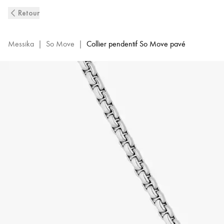
Collier
Retour
Pendentif
Pavé
Diamant
Messika
|
So Move
|
Collier pendentif So Move pavé
et
Titane
Naturel
So
Move
|
Messika
13680-
TN