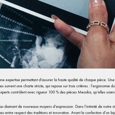
e expertise permettant d’assurer la haute qualité de chaque pièce. Une f
es suivent une charte stricte, qui repose sur trois critères : l’ergonomie du b
experts contrôlent avec rigueur 100 % des pièces Messika, qu’elles soient d
au diamant de nouveaux moyens d’expression. Dans l’intimité de notre stud
milieu entre respect des traditions et innovation. Avant la confection d’un 