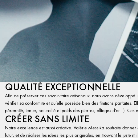
QUALITÉ EXCEPTIONNELLE
Afin de préserver ces savoir-faire artisanaux, nous avons développé un
vérifier sa conformité et qu’elle possède bien des finitions parfaites. Ell
pérennité, tenue, naturalité et poids des pierres, alliages d’or…). Ces 
CRÉER SANS LIMITE
Notre excellence est aussi créative. Valérie Messika souhaite donner 
futur, et de réaliser les idées les plus originales, en trouvant le juste 