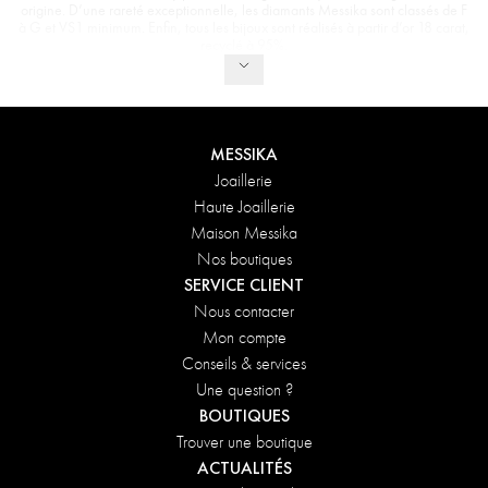
origine. D’une rareté exceptionnelle, les diamants Messika sont classés de F
à G et VS1 minimum. Enfin, tous les bijoux sont réalisés à partir d’or 18 carat,
recyclé à 95%.
MESSIKA
Joaillerie
Haute Joaillerie
Maison Messika
Nos boutiques
SERVICE CLIENT
Nous contacter
Mon compte
Conseils & services
Une question ?
BOUTIQUES
Trouver une boutique
ACTUALITÉS