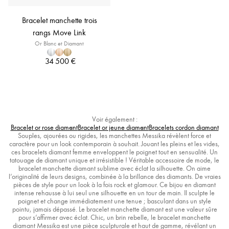
Bracelet manchette trois
rangs Move Link
Or Blanc et Diamant
34 500 €
Voir également :
Bracelet or rose diamant
Bracelet or jeune diamant
Bracelets cordon diamant
Souples, ajourées ou rigides, les manchettes Messika révèlent force et
caractère pour un look contemporain à souhait. Jouant les pleins et les vides,
ces bracelets diamant femme enveloppent le poignet tout en sensualité. Un
tatouage de diamant unique et irrésistible ! Véritable accessoire de mode, le
bracelet manchette diamant sublime avec éclat la silhouette. On aime
l’originalité de leurs designs, combinée à la brillance des diamants. De vraies
pièces de style pour un look à la fois rock et glamour. Ce bijou en diamant
intense rehausse à lui seul une silhouette en un tour de main. Il sculpte le
poignet et change immédiatement une tenue ; basculant dans un style
pointu, jamais dépassé. Le bracelet manchette diamant est une valeur sûre
pour s’affirmer avec éclat. Chic, un brin rebelle, le bracelet manchette
diamant Messika est une pièce sculpturale et haut de gamme, révélant un