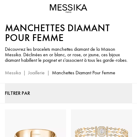
Bracelet
Manchette
Diamant
MANCHETTES DIAMANT
Femme
-
POUR FEMME
Bijoux
de
Découvrez les bracelets manchettes diamant de la Maison
Messika. Déclinées en or blanc, or rose, or jaune, ces bijoux
Luxe
diamant habillent le poignet et s'associent à tous les garde-robes.
Messika
Messika
|
Joaillerie
|
Manchettes Diamant Pour Femme
FILTRER PAR