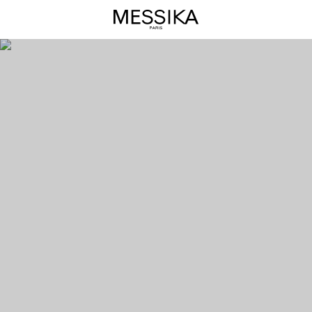
Move
Link
20
Ans
–
Messika,
Maison
de
Joaillerie
et
Haute
Joaillerie