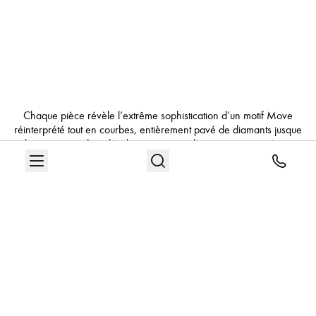
Chaque pièce révèle l’extrême sophistication d’un motif Move
réinterprété tout en courbes, entièrement pavé de diamants jusque
dans ses moindres détails — jusque sur l’envers — grâce à une
mise en pierre spectaculaire : le serti écrin. Ce sertissage exclusif
habille chaque surface de lumière, dans une explosion de reflets
panoramiques. « Ce set concentre vingt ans de passion, de
souvenirs et d’audace. Il incarne ma vision du diamant : libre,
vivant, vibrant. » — Valérie Messika, Fondatrice et Directrice
Artistique