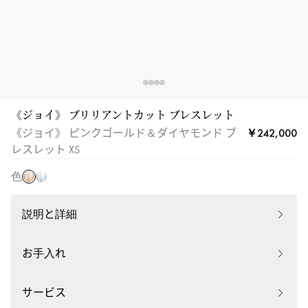
ス
レ
ッ
ト
XS
|
メ
《ジョイ》 ブリリアントカット ブレスレット
ピ
シ
ホ
￥242,000
《ジョイ》 ピンクゴールド＆ダイヤモンド ブ
ン
カ
ワ
レスレット XS
ク
05337-
イ
ゴ
色
PG
ト
ー
ゴ
ル
ー
説明と詳細
ド
ル
ド
お手入れ
サービス