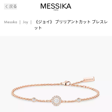
《ジ
戻る
ョ
イ》
ピ
Messika
|
Joy
|
《ジョイ》 ブリリアントカット ブレスレ
ン
ット
ク
ゴ
ー
ル
ド
＆
ダ
イ
ヤ
モ
ン
ド
ブ
レ