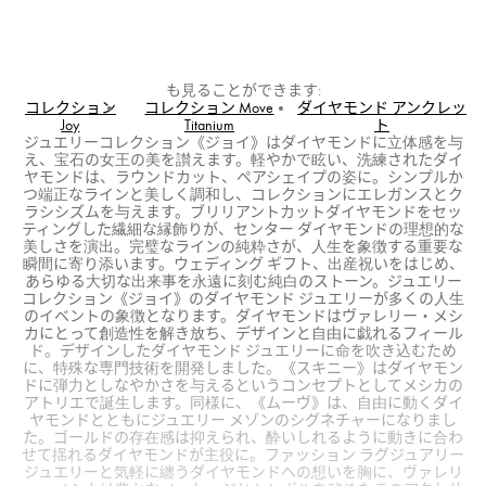
も見ることができます:
コレクション
コレクション Move
ダイヤモンド アンクレッ
Joy
Titanium
ト
ジュエリーコレクション《ジョイ》はダイヤモンドに立体感を与
え、宝石の女王の美を讃えます。軽やかで眩い、洗練されたダイ
ヤモンドは、ラウンドカット、ペアシェイプの姿に。シンプルか
つ端正なラインと美しく調和し、コレクションにエレガンスとク
ラシシズムを与えます。ブリリアントカットダイヤモンドをセッ
ティングした繊細な縁飾りが、センター ダイヤモンドの理想的な
美しさを演出。完璧なラインの純粋さが、人生を象徴する重要な
瞬間に寄り添います。ウェディング ギフト、出産祝いをはじめ、
あらゆる大切な出来事を永遠に刻む純白のストーン。ジュエリー
コレクション《ジョイ》のダイヤモンド ジュエリーが多くの人生
のイベントの象徴となります。ダイヤモンドはヴァレリー・メシ
カにとって創造性を解き放ち、デザインと自由に戯れるフィール
ド。デザインしたダイヤモンド ジュエリーに命を吹き込むため
に、特殊な専門技術を開発しました。《スキニー》はダイヤモン
ドに弾力としなやかさを与えるというコンセプトとしてメシカの
アトリエで誕生します。同様に、《ムーヴ》は、自由に動くダイ
ヤモンドとともにジュエリー メゾンのシグネチャーになりまし
た。ゴールドの存在感は抑えられ、酔いしれるように動きに合わ
せて揺れるダイヤモンドが主役に。ファッション ラグジュアリー
ジュエリーと気軽に纏うダイヤモンドへの想いを胸に、ヴァレリ