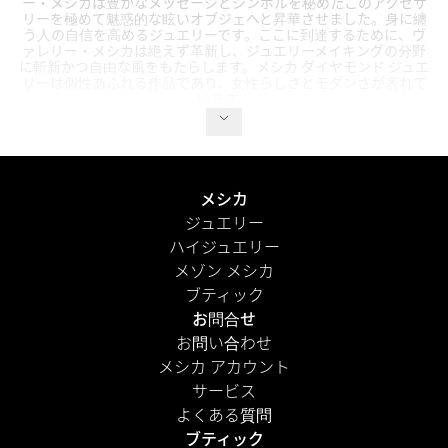
ー・メシカは豊かなメッセージとシンボルを秘めたこのアクセサ
リーを極めて魅惑的な眩いオブジェへと昇華させました。身に纏
う人の自信を高めるジュエリーです。ここに到達するために、ヴ
ァレリー・メシカは絶えず革新し、ジュエリーメイキングの分野
に斬新かつ自由な風をもたらします。メシカ ダイヤモンド ジュエ
リーは個性あふれる作品であり、女性らしさとモダンさが表れて
います。
メシカ
ジュエリー
ハイジュエリー
メゾン メシカ
ブティック
お問合せ
お問い合わせ
メシカ アカウント
サービス
よくある質問
ブティック