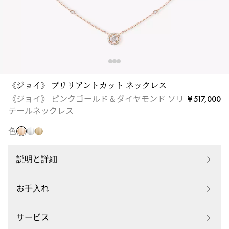
テ
ー
ル
ネ
ッ
ク
レ
《ジョイ》 ブリリアントカット ネックレス
ピ
ス
ホ
イ
￥517,000
《ジョイ》 ピンクゴールド＆ダイヤモンド ソリ
ン
|
ワ
エ
テールネックレス
ク
メ
イ
ロ
ゴ
色
シ
ト
ー
ー
カ
ゴ
ゴ
ル
04281-
ー
ー
説明と詳細
ド
PG
ル
ル
ド
ド
お手入れ
サービス