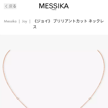
《ジ
戻る
ョ
イ》
ピ
Messika
|
Joy
|
《ジョイ》 ブリリアントカット ネックレ
ン
ス
ク
ゴ
ー
ル
ド
＆
ダ
イ
ヤ
モ
ン
ド
ソ
リ