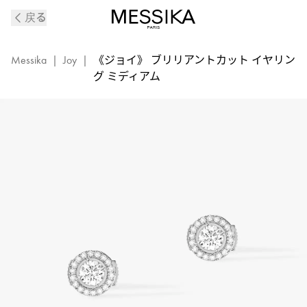
《ジ
戻る
ョ
イ》
ホ
Messika
|
Joy
|
《ジョイ》 ブリリアントカット イヤリン
ワ
グ ミディアム
イ
ト
ゴ
ー
ル
ド
＆
ダ
イ
ヤ
モ
ン
ド
ピ