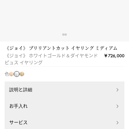
ュ
ス
イ
ヤ
リ
ン
グ
《ジョイ》 ブリリアントカット イヤリング ミディアム
ホ
|
ピ
イ
￥726,000
《ジョイ》 ホワイトゴールド＆ダイヤモンド
ワ
メ
ン
エ
ピュス イヤリング
イ
シ
ク
ロ
ト
色
カ
ゴ
ー
ゴ
04445-
ー
ゴ
ー
WG
ル
ー
説明と詳細
ル
ド
ル
ド
ド
お手入れ
サービス