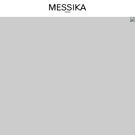
Boucles
d'oreilles
diamant
:
Créations
iconiques
-
Messika