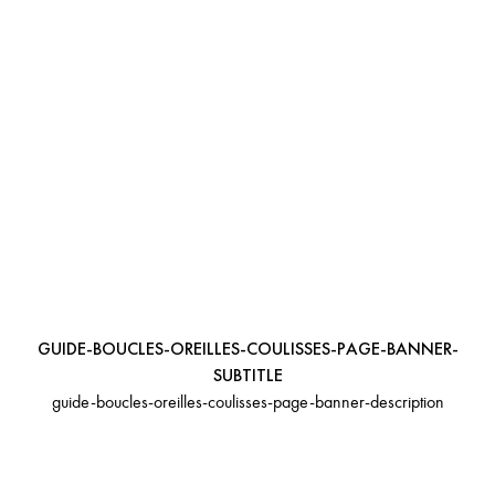
GUIDE-BOUCLES-OREILLES-
COULISSES-PAGE-BANNER-
TITLE-LINE1
GUIDE-BOUCLES-OREILLES-
COULISSES-BANNER-TITLE-
LINE2
GUIDE-BOUCLES-OREILLES-COULISSES-PAGE-BANNER-
SUBTITLE
guide-boucles-oreilles-coulisses-page-banner-description