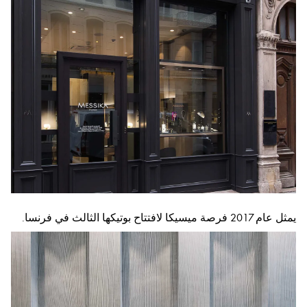
يمثل عام 2017 فرصة ميسيكا لافتتاح بوتيكها الثالث في فرنسا.