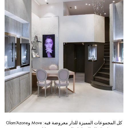
كل المجموعات المميزة للدار معروضة فيه: Move وGlam’Azone