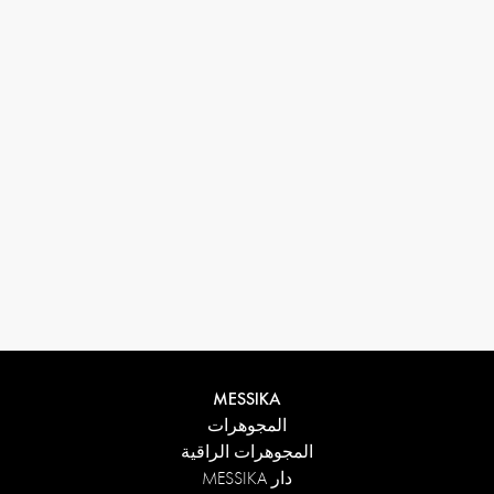
33 1 78 42 12 32
conciergerie@messikagroup.com
MESSIKA
المجوهرات
المجوهرات الراقية
دار MESSIKA