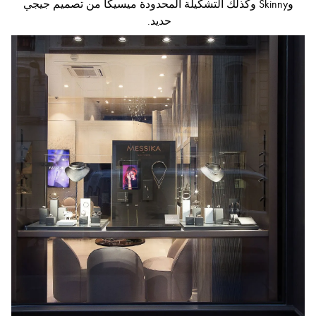
وSkinny وكذلك التشكيلة المحدودة ميسيكا من تصميم جيجي
حديد.