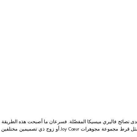
حدى نصائح فاليري ميسيكا المفضّلة. فسرعان ما أصبحت هذه الطريقة
أقراط الألماس النسائية. ويمكن اختيار قرط منفرد مثل قرط مج