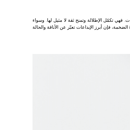
. فهي تكمّل الإطلالة وتمنح ثقة لا مثيل لها. وسواء
أكانت أقراط ذهب وألماس دائرية بحجم XXL مثل أقراط مجموعة مجوهرات Move Link الفاخرة أم أقراط ألماس Move Uno الضخمة، فإن أبرز الإبداعات تعبّر عن الأناقة والحالة