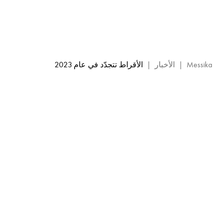
مجموعة
مختارة
من
أقراط
الألماس
-
Messika
|
الأخبار
|
الأقراط تتجدّد في عام 2023
مجوهرات
ميسيكا
الفاخرة