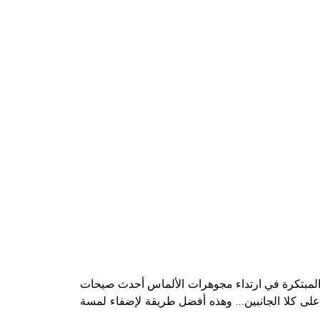
 المبتكرة في ارتداء مجوهرات الألماس أحدث صيحات
موعة مجوهرات Joy Cœur أو زوج ذي تصميمين مختلفين على كلا الجانبين... وهذه أفضل طريقة لإضفاء لمسة