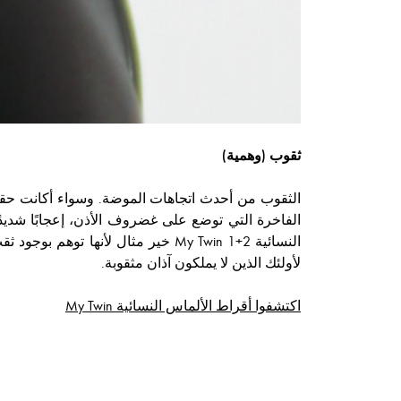
ثقوب (وهمية)
الثقوب من أحدث اتجاهات الموضة. وسواء أكانت حقيق
الفاخرة التي توضع على غضروف الأذن، إعجابًا شديدً
النسائية My Twin 1+2 خير مثال لأن
لأولئك الذين لا يملكون آذان مثقوبة.
اكتشفوا أقراط الألماس النسائية My Twin