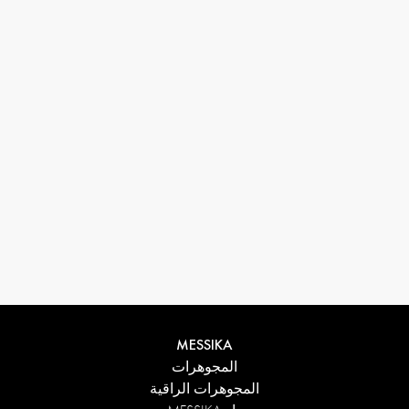
33 1 78 42 12 32
conciergerie@messikagroup.com
MESSIKA
المجوهرات
المجوهرات الراقية