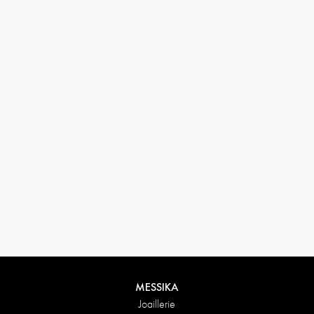
33 1 78 42 12 32
conciergerie@messikagroup.com
Conditions de retours
MESSIKA
Joaillerie