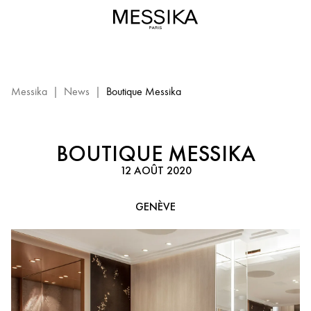
Boutique
Messika
-
Genève
:
événement
Messika
|
News
|
Boutique Messika
Messika
BOUTIQUE MESSIKA
12 AOÛT 2020
GENÈVE