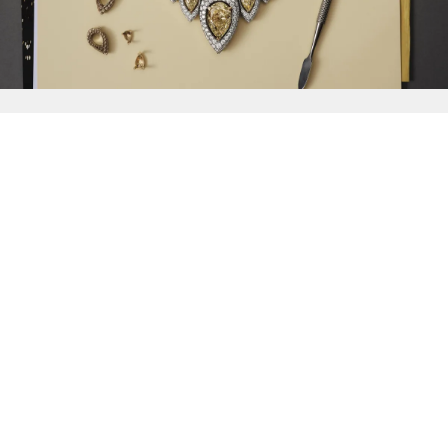
{{
Discover
}}