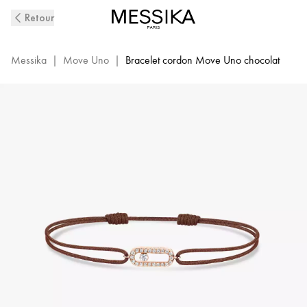
Bracelet
Retour
Diamant
Cordon
Chocolat
Messika
|
Move Uno
|
Bracelet cordon Move Uno chocolat
en
Or
Rose
Move
Uno
|
Messika
13858-
PG