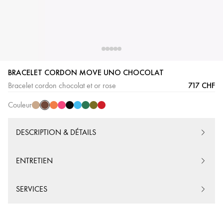
BRACELET CORDON MOVE UNO CHOCOLAT
Cordon
Cordon
Cordon
Cordon
Cordon
Cordon
Cordon
Cordon
Cordon
717 CHF
Bracelet cordon chocolat et or rose
Chocolat
Beige
Orange
Rose
Noir
Turquoise
Vert
Kaki
Rouge
Couleur
DESCRIPTION & DÉTAILS
ENTRETIEN
SERVICES