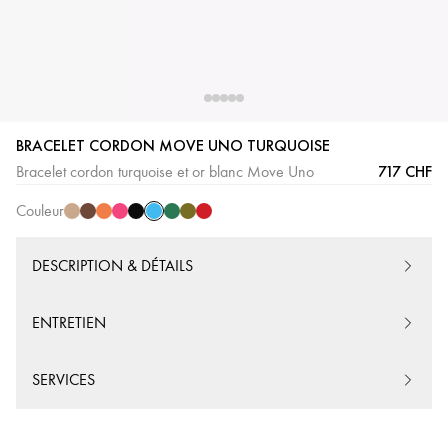
BRACELET CORDON MOVE UNO TURQUOISE
Cordon
Cordon
Cordon
Cordon
Cordon
Cordon
Cordon
Cordon
Cordon
717 CHF
Bracelet cordon turquoise et or blanc Move Uno
Turquoise
Beige
Chocolat
Orange
Rose
Noir
Vert
Kaki
Rouge
Couleur
DESCRIPTION & DÉTAILS
ENTRETIEN
SERVICES