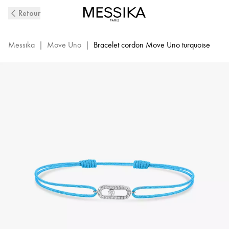
Bracelet
Retour
Cordon
Diamant
Turquoise
Messika
|
Move Uno
|
Bracelet cordon Move Uno turquoise
en
Or
Blanc
Move
Uno|
Messika
14323-
WG