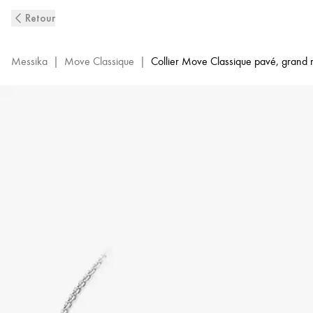
Collier
Retour
Move
Pavé
Or
Messika
|
Move Classique
|
Collier Move Classique pavé, grand
Blanc