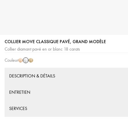
COLLIER MOVE CLASSIQUE PAVÉ, GRAND MODÈLE
Or
Or
Or
Collier diamant pavé en or blanc 18 carats
Blanc
Rose
Jaune
Couleur
DESCRIPTION & DÉTAILS
ENTRETIEN
SERVICES