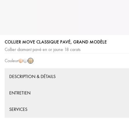
COLLIER MOVE CLASSIQUE PAVÉ, GRAND MODÈLE
Or
Or
Or
Collier diamant pavé en or jaune 18 carats
Jaune
Rose
Blanc
Couleur
DESCRIPTION & DÉTAILS
ENTRETIEN
SERVICES