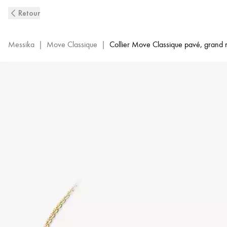
Collier
Retour
Move
Pavé
Or
Messika
|
Move Classique
|
Collier Move Classique pavé, grand
Jaune