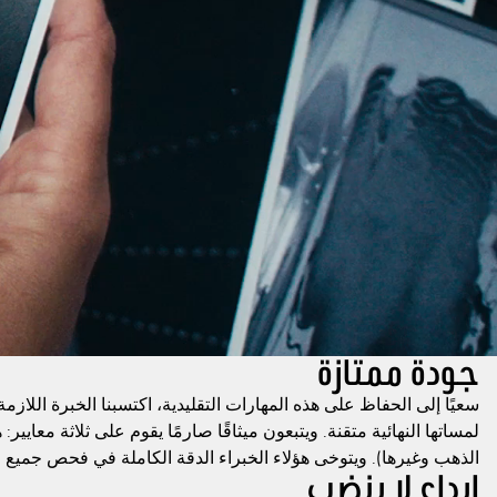
جودة ممتازة
سعيًا إلى الحفاظ على هذه المهارات التقليدية، اكتسبنا الخبرة اللاز
لمساتها النهائية متقنة. ويتبعون ميثاقًا صارمًا يقوم على ثلاثة معايي
الذهب وغيرها). ويتوخى هؤلاء الخبراء الدقة الكاملة في فحص جميع 
إبداع لا ينضب