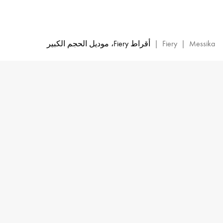
أقراط
Fiery
الماسية
من
Messika
|
Fiery
|
أقراط Fiery، موديل الحجم الكبير
الذهب
الأبيض
|
ميسيكا
14377-
ذهب
أبيض