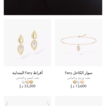
سوار الكاحل Fiery
أقراط Fiery المتدلية
ذهب وردي و الماس
ذهب أصفر و الماس