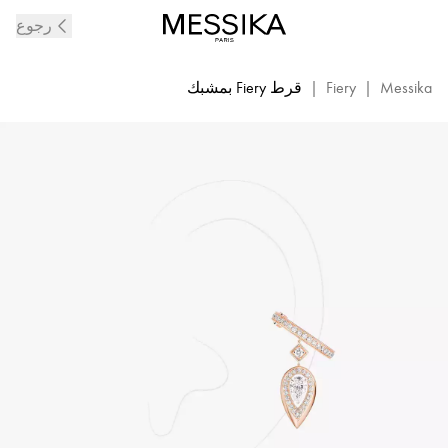
قرط
رجوع
أذن
Fiery
المفرد
Messika
|
Fiery
|
قرط Fiery بمشبك
بمشبك
من
الماس
والذهب
الوردي
|
ميسيكا
13172-
ذهب
وردي