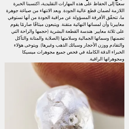
سعيًا إلى الحفاظ على هذه المهارات التقليدية، اكتسبنا الخبرة
اللازمة لضمان قطع عالية الجودة. وبعد الانتهاء من صياغة جوهرة
ما، تتحقّق الأفرقة المسؤولة عن مراقبة الجودة من أنها تستوفي
معاييرنا وأن لمساتها النهائية متقنة. ويتبعون ميثاقًا صارمًا يقوم
على ثلاثة معايير: هندسة القطعة البشرية (حجمها والراحة التي
تضمنها) وسماتها الجمالية وسلامتها (الصلابة والمتانة والتآكل
والتقادم ووزن الأحجار وسبائك الذهب وغيرها). ويتوخى هؤلاء
الخبراء الدقة الكاملة في فحص جميع مجوهرات ميسيكا
ومجوهراتها الراقية.