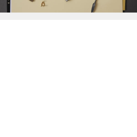
{{
Discover
}}