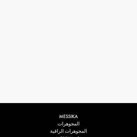
33 1 78 42 12 32
conciergerie@messikagroup.com
MESSIKA
المجوهرات
المجوهرات الراقية