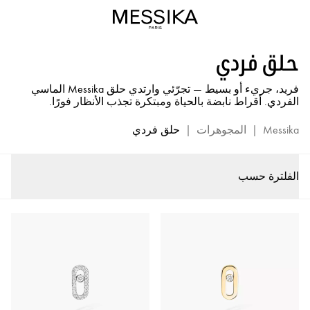
قرط
من
الماس
حلق فردي
والذهب
-
فريد، جريء أو بسيط — تجرّئي وارتدي حلق Messika الماسي
مجوهرات
الفردي. أقراط نابضة بالحياة ومبتكرة تجذب الأنظار فورًا.
من
الماس
Messika
|
المجوهرات
|
حلق فردي
Messika
الفلترة حسب