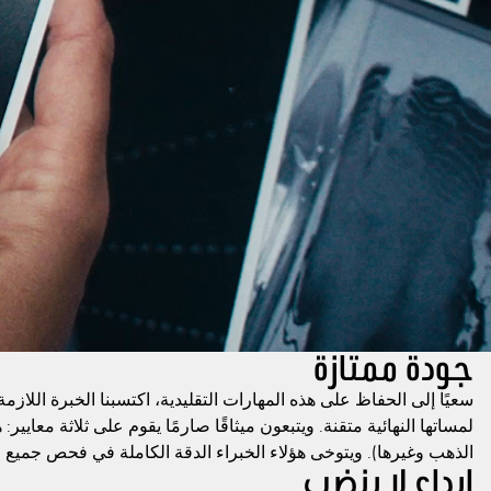
جودة ممتازة
سعيًا إلى الحفاظ على هذه المهارات التقليدية، اكتسبنا الخبرة اللاز
لمساتها النهائية متقنة. ويتبعون ميثاقًا صارمًا يقوم على ثلاثة معايي
الذهب وغيرها). ويتوخى هؤلاء الخبراء الدقة الكاملة في فحص جميع 
إبداع لا ينضب