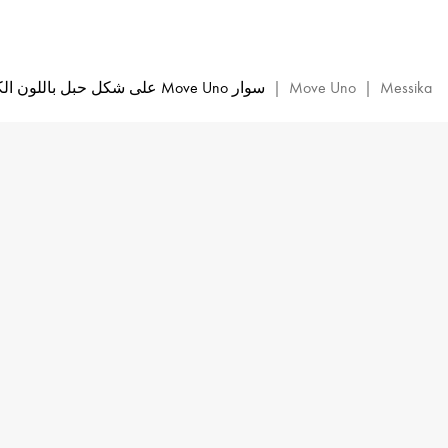
سوار
Move
Uno
برباط
Messika
|
Move Uno
|
سوار Move Uno على شكل حبل باللون الكاكي
كاكي
اللون
وذهب
أصفر
مرصع
بالماس
|
ميسيكا
13860-
YG