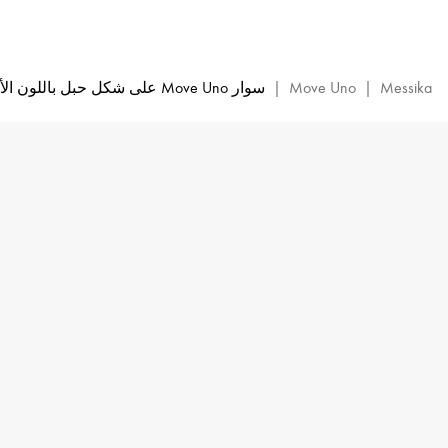
سوار
Move
Uno
بالرباط
Messika
|
Move Uno
|
سوار Move Uno على شكل حبل باللون الأحمر
الأحمر
والذهب
الأصفر
المرصع
بالماس
|
ميسيكا
13211-
YG