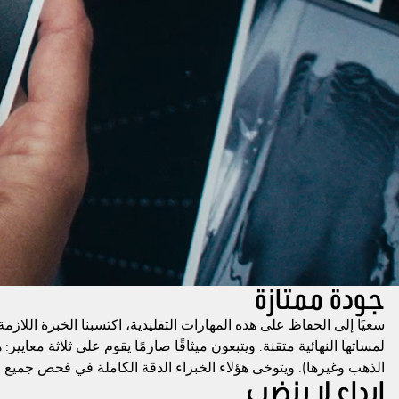
جودة ممتازة
سعيًا إلى الحفاظ على هذه المهارات التقليدية، اكتسبنا الخبرة اللاز
لمساتها النهائية متقنة. ويتبعون ميثاقًا صارمًا يقوم على ثلاثة معايي
الذهب وغيرها). ويتوخى هؤلاء الخبراء الدقة الكاملة في فحص جميع 
إبداع لا ينضب