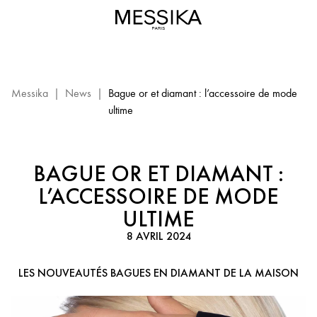
Bague
or
et
diamant
:
les
Messika
|
News
|
Bague or et diamant : l’accessoire de mode
nouveautés
ultime
Messika
BAGUE OR ET DIAMANT :
L’ACCESSOIRE DE MODE
ULTIME
8 AVRIL 2024
LES NOUVEAUTÉS BAGUES EN DIAMANT DE LA MAISON