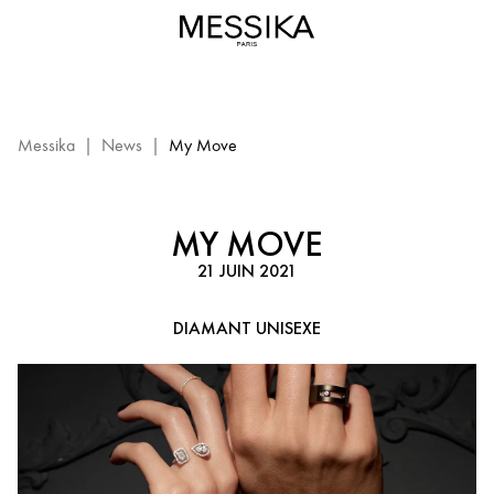
Bracelet
cuir
et
diamant
My
Move
Messika
|
News
|
My Move
|
Bijoux
de
MY MOVE
Luxe
21 JUIN 2021
Messika
pour
DIAMANT UNISEXE
hommes
et
femmes