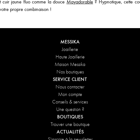
et cuir jaune fluo comme la douce
Mayadorable
? Hypnotique, cette cou
 votre propre combinaison !
MESSIKA
Joaillerie
Haute Joaillerie
Maison Messika
Nos boutiques
SERVICE CLIENT
Nous contacter
Mon compte
Conseils & services
Une question ?
BOUTIQUES
Trouver une boutique
ACTUALITÉS
S'inscrire à la newsletter