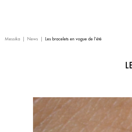
Bracelets
My
Move
Fluo
x
Influenceuses
Messika
|
News
|
Les bracelets en vogue de l’été
–
Bijoux
de
L
Luxe
Messika
Paris