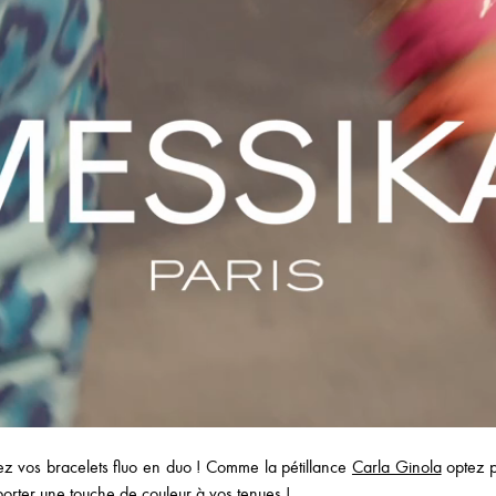
rtez vos bracelets fluo en duo ! Comme la pétillance
Carla Ginola
optez p
porter une touche de couleur à vos tenues !