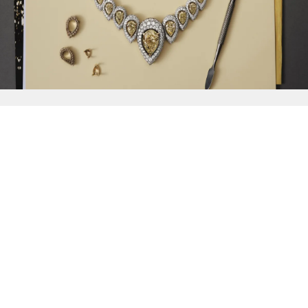
{{
Discover
}}