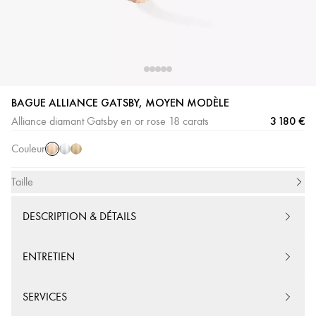
BAGUE ALLIANCE GATSBY, MOYEN MODÈLE
Or
Or
Or
3 180 €
Alliance diamant Gatsby en or rose 18 carats
Rose
Blanc
Jaune
Couleur
Taille
DESCRIPTION & DÉTAILS
ENTRETIEN
SERVICES