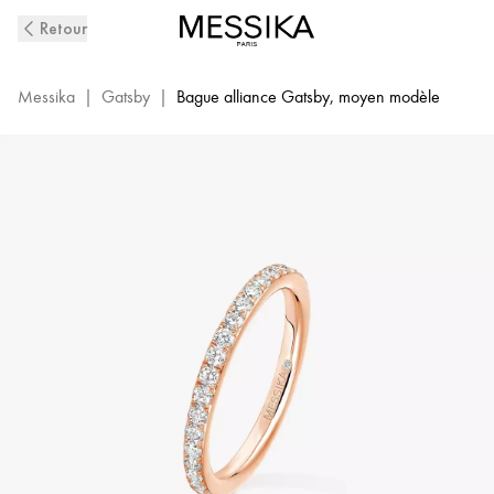
Alliance
Retour
Gatsby
Messika
|
Gatsby
|
Bague alliance Gatsby, moyen modèle