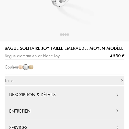
Or
Or
Or
BAGUE SOLITAIRE JOY TAILLE ÉMERAUDE, MOYEN MODÈLE
Blanc
Rose
Jaune
4 550 €
Bague diamant en or blanc Joy
Couleur
Taille
DESCRIPTION & DÉTAILS
ENTRETIEN
SERVICES