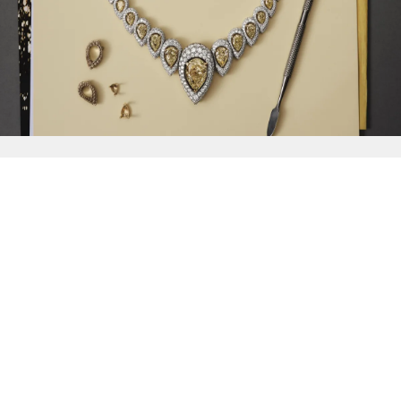
{{
Discover
}}