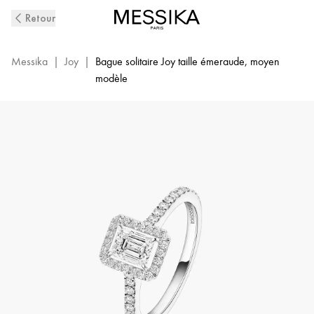
Bague
Retour
Diamant
en
Or
Messika
|
Joy
|
Bague solitaire Joy taille émeraude, moyen
Blanc
modèle
Joy
|
Messika
14509-
WG