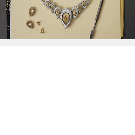
{{
Discover
}}