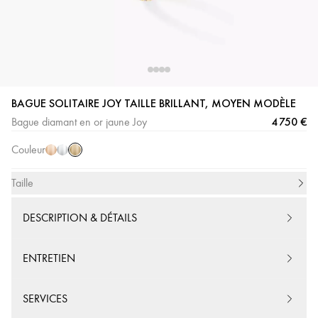
BAGUE SOLITAIRE JOY TAILLE BRILLANT, MOYEN MODÈLE
Or
Or
Or
4 750 €
Bague diamant en or jaune Joy
Jaune
Rose
Blanc
Couleur
Taille
DESCRIPTION & DÉTAILS
ENTRETIEN
SERVICES