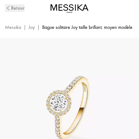
Bague
Retour
Diamant
en
Or
Messika
|
Joy
|
Bague solitaire Joy taille brillant, moyen modèle
Jaune
Joy
|
Messika
14508-
YG