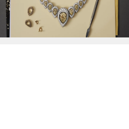
{{
Discover
}}