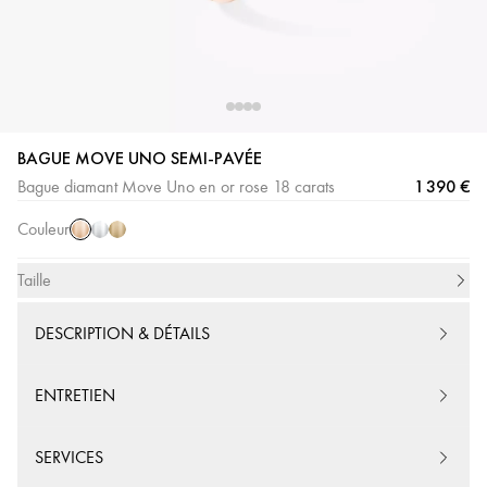
BAGUE MOVE UNO SEMI-PAVÉE
Or
Or
Or
1 390 €
Bague diamant Move Uno en or rose 18 carats
Rose
Blanc
Jaune
Couleur
Taille
DESCRIPTION & DÉTAILS
ENTRETIEN
SERVICES