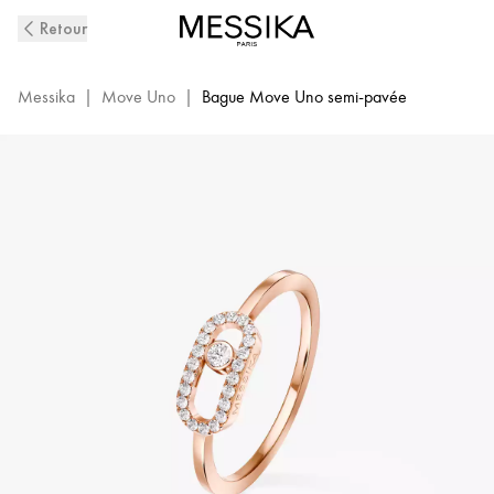
Bague
Retour
Move
Uno
Or
Messika
|
Move Uno
|
Bague Move Uno semi-pavée
Rose