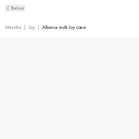
Bague
Retour
Multi
Diamant
en
Messika
|
Joy
|
Alliance multi Joy cœur
Or
Rose
Joy
Cœur
|
Messika
12471-
PG