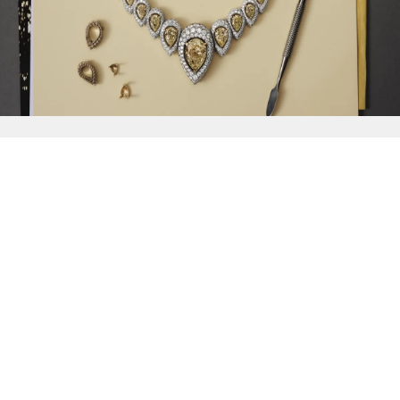
{{
Discover
}}