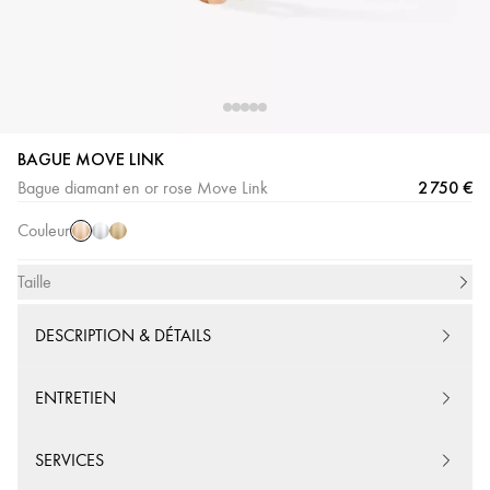
BAGUE MOVE LINK
Or
Or
Or
2 750 €
Bague diamant en or rose Move Link
Rose
Blanc
Jaune
Couleur
Taille
DESCRIPTION & DÉTAILS
ENTRETIEN
SERVICES