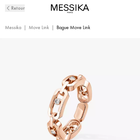
Bague
Retour
Diamant
en
Or
Messika
|
Move Link
|
Bague Move Link
Rose
Move
Link|
Messika
12078-
PG