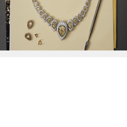
{{
Discover
}}