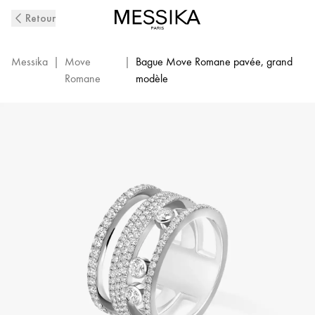
Bague
Retour
Move
Romane
GM
Messika
|
Move
|
Bague Move Romane pavée, grand
Pavée
Romane
modèle
Or
Blanc
pour
Femme