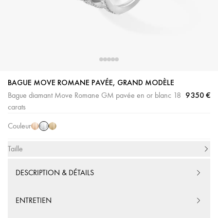
BAGUE MOVE ROMANE PAVÉE, GRAND MODÈLE
Or
Or
Or
9 350 €
Bague diamant Move Romane GM pavée en or blanc 18
Blanc
Rose
Jaune
carats
Couleur
Taille
DESCRIPTION & DÉTAILS
ENTRETIEN