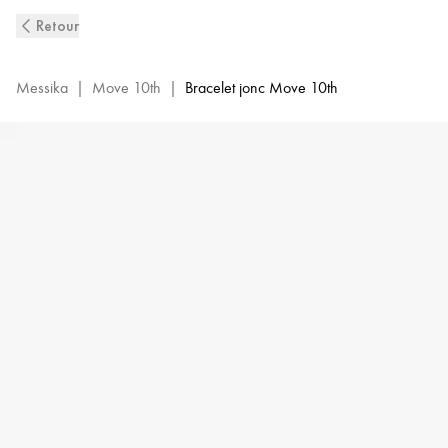
Bangle
Retour
Bracelet
Diamant
en
Messika
|
Move 10th
|
Bracelet jonc Move 10th
Or
Jaune
Move
10th|Messika
11426-
YG