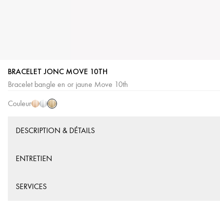
BRACELET JONC MOVE 10TH
Or
Or
Or
Bracelet bangle en or jaune Move 10th
Jaune
Rose
Blanc
Couleur
DESCRIPTION & DÉTAILS
ENTRETIEN
SERVICES