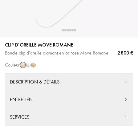
CLIP D'OREILLE MOVE ROMANE
Or
Or
Or
2 800 €
Boucle clip d'oreille diamant en or rose Move Romane
Rose
Blanc
Jaune
Couleur
DESCRIPTION & DÉTAILS
ENTRETIEN
SERVICES