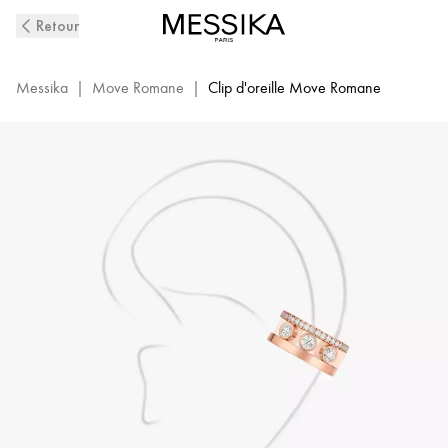
Clip
Retour
d'Oreille
Move
Romane
Messika
|
Move Romane
|
Clip d'oreille Move Romane
or
rose
et
diamant
femme