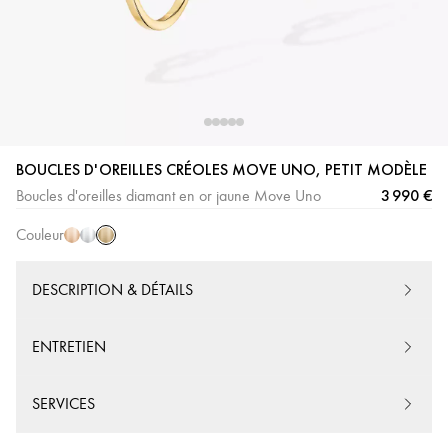
Or
Or
Or
BOUCLES D'OREILLES CRÉOLES MOVE UNO, PETIT MODÈLE
Jaune
Rose
Blanc
3 990 €
Boucles d'oreilles diamant en or jaune Move Uno
Couleur
DESCRIPTION & DÉTAILS
ENTRETIEN
SERVICES