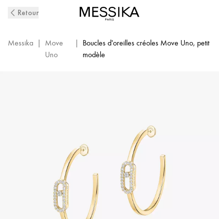
Boucles
Retour
D'Oreilles
Créoles
Diamant
Messika
|
Move
|
Boucles d'oreilles créoles Move Uno, petit
en
Uno
modèle
Or
Jaune
Move
Uno
|
Messika
12485-
YG