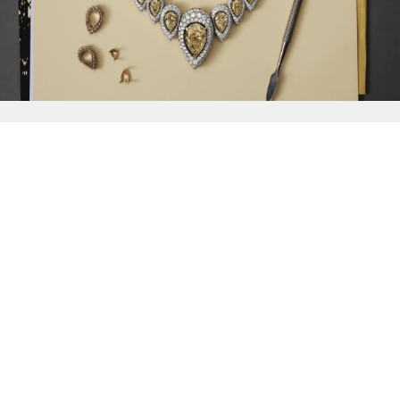
{{
Discover
}}