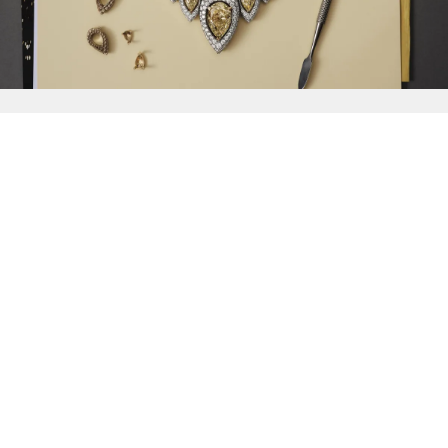
{{
Discover
}}