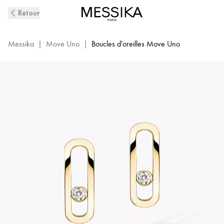
Boucles
Retour
d'oreilles
Diamant
en
Messika
|
Move Uno
|
Boucles d'oreilles Move Uno
Or
Jaune
Move
Uno
|
Messika
12182-
YG