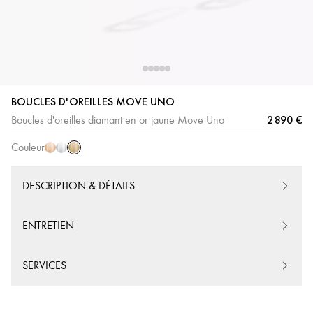
BOUCLES D'OREILLES MOVE UNO
Or
Or
Or
2 890 €
Boucles d'oreilles diamant en or jaune Move Uno
Jaune
Rose
Blanc
Couleur
DESCRIPTION & DÉTAILS
ENTRETIEN
SERVICES