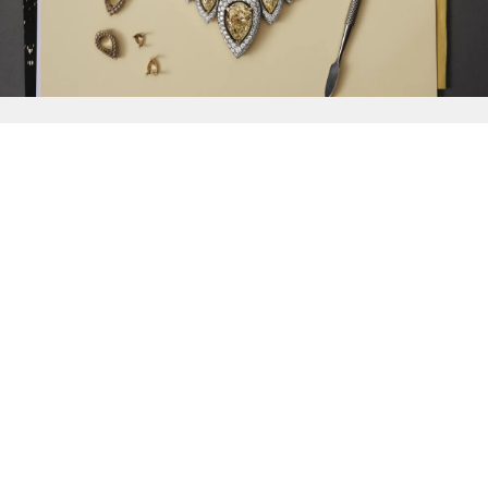
{{
Discover
}}