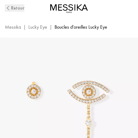
Boucles
Retour
D'Oreilles
Diamant
en
Messika
|
Lucky Eye
|
Boucles d'oreilles Lucky Eye
Or
Jaune
Lucky
Eye
|
Messika
11349-
YG