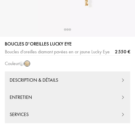
BOUCLES D'OREILLES LUCKY EYE
Or
Or
2 550 €
Boucles d'oreilles diamant pavées en or jaune Lucky Eye
Jaune
Blanc
Couleur
DESCRIPTION & DÉTAILS
ENTRETIEN
SERVICES