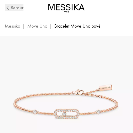
Bracelet
Retour
Move
Uno
Or
Messika
|
Move Uno
|
Bracelet Move Uno pavé
Rose