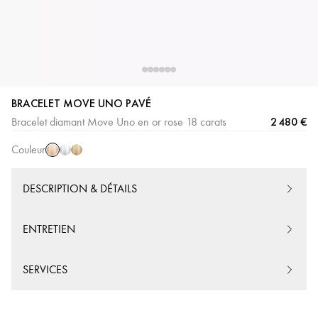
BRACELET MOVE UNO PAVÉ
Or
Or
Or
2 480 €
Bracelet diamant Move Uno en or rose 18 carats
Rose
Blanc
Jaune
Couleur
DESCRIPTION & DÉTAILS
ENTRETIEN
SERVICES