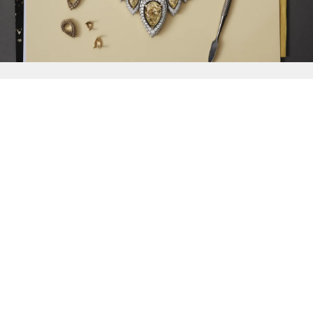
{{
Discover
}}