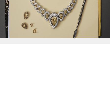
{{
Discover
}}