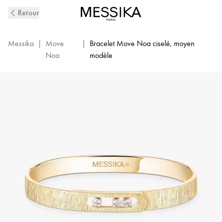
Bracelet
Retour
Jonc
Diamant
en
Messika
|
Move
|
Bracelet Move Noa ciselé, moyen
Or
Noa
modèle
Jaune
Ciselé
Move
Noa
|
Messika
14481-
YG