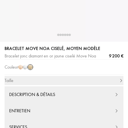
Or
Or
Or
BRACELET MOVE NOA CISELÉ, MOYEN MODÈLE
Jaune
Rose
Blanc
9 200 €
Bracelet jonc diamant en or jaune ciselé Move Noa
Couleur
Taille
DESCRIPTION & DÉTAILS
ENTRETIEN
SERVICES