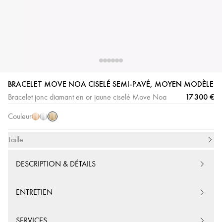
Or
Or
Or
BRACELET MOVE NOA CISELÉ SEMI-PAVÉ, MOYEN MODÈLE
Jaune
Rose
Blanc
17 300 €
Bracelet jonc diamant en or jaune ciselé Move Noa
Couleur
Taille
DESCRIPTION & DÉTAILS
ENTRETIEN
SERVICES