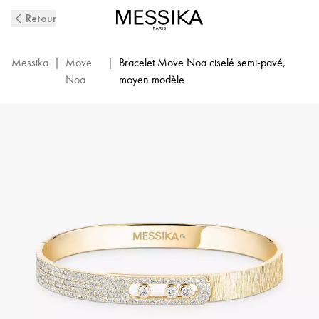
Bracelet
Retour
Jonc
Diamant
Semi-
Messika
|
Move
|
Bracelet Move Noa ciselé semi-pavé,
Pavé
Noa
moyen modèle
en
Or
Jaune
Ciselé
Move
Noa
|
Messika
14501-
YG