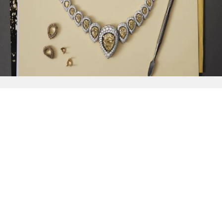
{{
Discover
}}