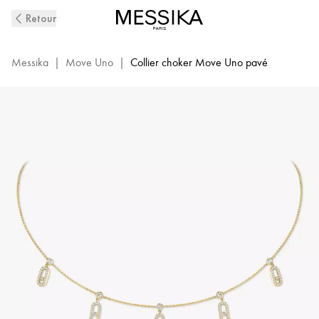
Collier
Retour
Diamant
en
Or
Messika
|
Move Uno
|
Collier choker Move Uno pavé
Jaune
Move
Uno
|
Messika
12150-
YG