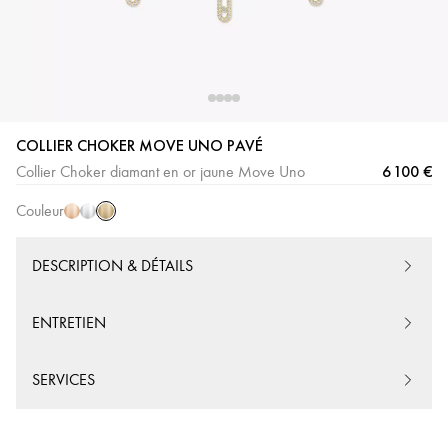
COLLIER CHOKER MOVE UNO PAVÉ
Or
Or
Or
6 100 €
Collier Choker diamant en or jaune Move Uno
Jaune
Rose
Blanc
Couleur
DESCRIPTION & DÉTAILS
ENTRETIEN
SERVICES